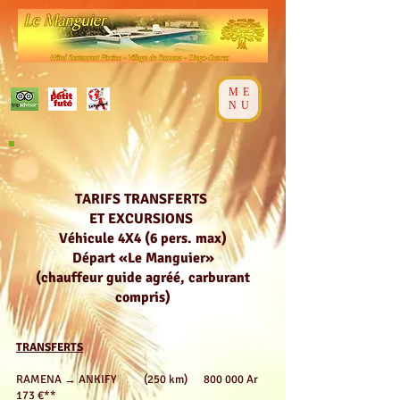
ME
NU
TARIFS TRANSFERTS
ET EXCURSIONS
Véhicule 4X4 (6 pers. max)
Départ «Le Manguier»
(chauffeur guide agréé, carburant
compris)
TRANSFERTS
RAMENA → ANKIFY (250 km) 800 000 Ar
173 €**