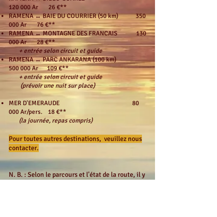
120 000 Ar 26 €**
RAMENA ↔ BAIE DU COURRIER (50 km) 350
000 Ar 76 €**
RAMENA ↔ MONTAGNE DES FRANCAIS 130
000 Ar 28 €**
+ entrée selon circuit et guide
RAMENA ↔ PARC ANKARANA (100
km)
500 000 Ar 109 €**
+ entrée selon circuit et guide
(prévoir une nuit sur place)
MER D'EMERAUDE 80
000 Ar/pers. 18
€**
(la journée, repas compris)
Pour toutes autres destinations, veuillez nous
contacter.
N. B. : Selon le parcours et l'état de la route, il y
a possibilité de louer un véhicule ordinaire avec
chauffeur à moindre coût (4 pers. max) ou taxi
brousse collectif pour longue d
istance.