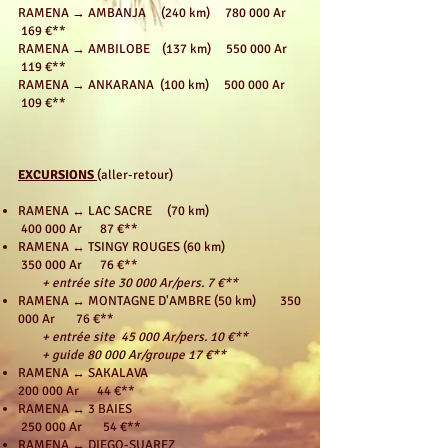
RAMENA → AMBANJA (240 km) 780 000 Ar
169 €**
RAMENA → AMBILOBE (137 km) 55
0 000 Ar
119
€**
RAMENA → ANKARANA (100 km) 500 000 Ar
109
€**
EXCURSIONS
(aller-retour)
RAMENA ↔ LAC SACRE (70 km)
400 000 Ar 87 €**
RAMENA ↔ TSINGY ROUGES (60 km)
350 000 Ar 76 €**
+ entrée site 30 000 Ar/pers. 7 €**
RAMENA ↔ MONTAGNE D'AMBRE (50 km) 350
000 Ar 76 €**
+ entrée site 45 000 Ar/pers. 10 €**
+ guide 80 000 Ar/groupe 17 €**
RAMENA ↔ SAKALAVA
200 000 Ar 44 €**
RAMENA ↔ 3 BAIES
250 000 Ar 54 €**
RAMENA ↔ DIEGO-SUAREZ